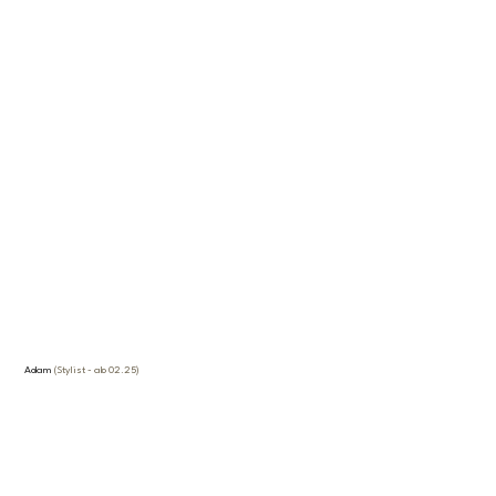
Adam
(Stylist - ab 02.25)